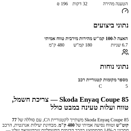
הטענה מהירה
32
דקות
196
₪
נתוני ביצועים
האצה ל-100 קמ"ש
מהירות מירבית
טווח אמיתי
6.7
שניות
180
קמ"ש
480
ק"מ
נתוני נוחות
מספר מקומות
קטגוריית רכב
C
5
Skoda Enyaq Coupe 85
— צריכת חשמל,
טווח ועלות טעינה במבט כולל
Skoda Enyaq Coupe 85
משתייך לקטגוריית ה
C
, עם סוללה של
77
קוט"ש
וטווח נסיעה אמיתי של
480
ק"מ
.
מבחינת יעילות אנרגטית, הרכב
חסכוני ב-
% מהממוצע בקרב הדגמים החשמליים שבהשוואה שלנו —
14