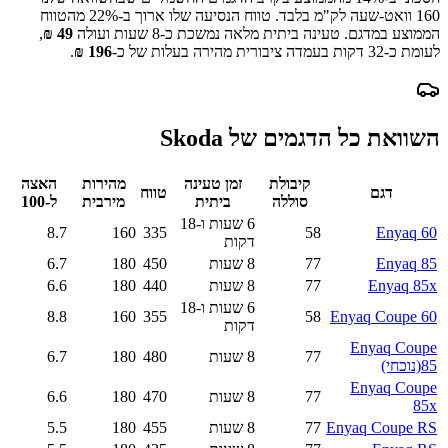
160
וואט-שעה לק"מ בלבד.
טווח הנסיעה שלו ארוך ב-
22
% מהטווח
הממוצע במדגם.
טעינה ביתית מלאה נמשכת כ-
8 שעות
ועולה
49
₪
,
לעומת כ-
32
דקות בעמדה ציבורית מהירה בעלות של כ-
196
₪
.
השוואת כל הדגמים של
Skoda
קיבולת
זמן טעינה
מהירות
האצה
דגם
טווח
סוללה
ביתית
מירבית
ל-100
6 שעות ו-18
8.7
160
335
58
Enyaq 60
דקות
Enyaq 85
77
8 שעות
450
180
6.7
Enyaq 85x
77
8 שעות
440
180
6.6
6 שעות ו-18
8.8
160
355
58
Enyaq Coupe 60
דקות
Enyaq Coupe
77
8 שעות
480
180
6.7
85
(נוכחי)
Enyaq Coupe
77
8 שעות
470
180
6.6
85x
Enyaq Coupe RS
77
8 שעות
455
180
5.5