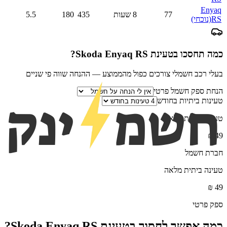
Enyaq
77
8 שעות
435
180
5.5
RS
(נוכחי)
כמה תחסכו בטעינת
Skoda Enyaq RS
?
בעלי רכב חשמלי צורכים כפול מהממוצע — ההנחה שווה פי שניים
הנחת ספק חשמל פרטי
טעינות ביתיות בחודש
טעינה ביתית מלאה
₪
49
חברת חשמל
טעינה ביתית מלאה
₪
49
ספק פרטי
כמה אפשר לחסוך בטעינת
Skoda Enyaq RS
?