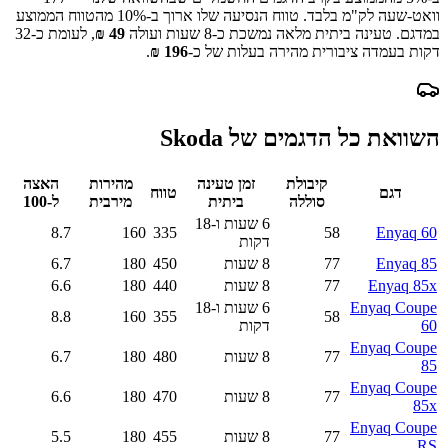
וואט-שעה לק"מ בלבד.
טווח הנסיעה שלו ארוך ב-
10
% מהטווח הממוצע
במדגם.
טעינה ביתית מלאה נמשכת כ-
8 שעות
ועולה
49
₪
, לעומת כ-
32
דקות בעמדה ציבורית מהירה בעלות של כ-
196
₪
.
השוואת כל הדגמים של
Skoda
קיבולת
זמן טעינה
מהירות
האצה
דגם
טווח
סוללה
ביתית
מירבית
ל-100
6 שעות ו-18
8.7
160
335
58
Enyaq 60
דקות
Enyaq 85
77
8 שעות
450
180
6.7
Enyaq 85x
77
8 שעות
440
180
6.6
Enyaq Coupe
6 שעות ו-18
8.8
160
355
58
60
דקות
Enyaq Coupe
77
8 שעות
480
180
6.7
85
Enyaq Coupe
77
8 שעות
470
180
6.6
85x
Enyaq Coupe
77
8 שעות
455
180
5.5
RS