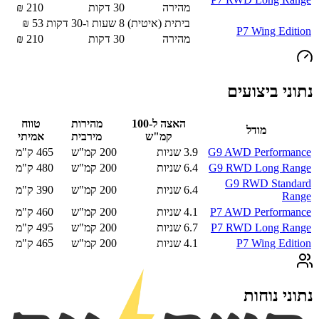
מהירה
30
דקות
210
₪
ביתית (איטית)
8 שעות ו-30 דקות
53
₪
P7 Wing Edition
מהירה
30
דקות
210
₪
נתוני ביצועים
האצה ל-100
מהירות
טווח
מודל
קמ"ש
מירבית
אמיתי
G9 AWD Performance
3.9
שניות
200
קמ"ש
465
ק"מ
G9 RWD Long Range
6.4
שניות
200
קמ"ש
480
ק"מ
G9 RWD Standard
6.4
שניות
200
קמ"ש
390
ק"מ
Range
P7 AWD Performance
4.1
שניות
200
קמ"ש
460
ק"מ
P7 RWD Long Range
6.7
שניות
200
קמ"ש
495
ק"מ
P7 Wing Edition
4.1
שניות
200
קמ"ש
465
ק"מ
נתוני נוחות