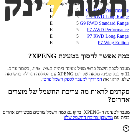
מודל
מספר מקומות
קטגוריית רכב
E
5
G9 AWD Performance
E
5
G9 RWD Long Range
E
5
G9 RWD Standard Range
E
5
P7 AWD Performance
E
5
P7 RWD Long Range
E
5
P7 Wing Edition
כמה אפשר לחסוך בטעינת
XPENG
?
מעבר לספק חשמל פרטי מוזיל טעינה ביתית ב-7%–21%, כלומר עד כ-
12
₪
בכל טעינה מלאה של דגם
XPENG
עם הסוללה הגדולה בהשוואה
שלנו. קראו את
המדריך למעבר לספק חשמל פרטי
.
סקרנים לראות מה צריכת החשמל של מוצרים
אחרים?
מעבר לטעינת ה-
XPENG
, בדקו גם כמה חשמל צורכים מכשירים אחרים
בבית עם
מחשבון צריכת החשמל שלנו
.