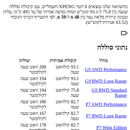
בהשוואה שלנו נמצאים
6
דגמי
XPENG
חשמליים
, עם קיבולת סוללה
שנעה בין
75.8
ל-
93.1
קוט"ש וטווח נסיעה אמיתי של עד
495
ק"מ. עלות
טעינה ביתית מלאה נעה בין
48
₪
ל-
59
₪
, לפי התעריף הביתי הנוכחי
(
63.52
אגורות לקוט"ש).
נתוני סוללה
מודל
קיבולת אמיתית
יעילות
93.1
קילוואט
200
וואט שעה
G9 AWD Performance
שעה
לקילומטר
93.1
קילוואט
194
וואט שעה
G9 RWD Long Range
שעה
לקילומטר
G9 RWD Standard
75.8
קילוואט
194
וואט שעה
Range
שעה
לקילומטר
82.7
קילוואט
180
וואט שעה
P7 AWD Performance
שעה
לקילומטר
82.7
קילוואט
167
וואט שעה
P7 RWD Long Range
שעה
לקילומטר
82.7
קילוואט
178
וואט שעה
P7 Wing Edition