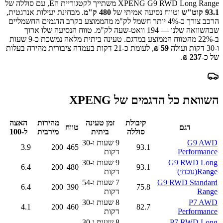
XPENG G9 RWD Long Range
משתייך לקטגוריית ה
E
, עם סוללה של
93.1
קוט"ש
וטווח נסיעה אמיתי של
480
ק"מ
.
מבחינת יעילות אנרגטית,
הרכב צורך כ-
4
% יותר חשמל לק"מ מהממוצע בקרב הדגמים החשמליים
שבהשוואה שלנו —
194
וואט-שעה לק"מ.
טווח הנסיעה שלו ארוך
ב-
% מהטווח הממוצע במדגם.
22
טעינה ביתית מלאה נמשכת כ-
9 שעות
ו-30 דקות
ועולה
59
₪
, לעומת כ-
21
דקות בעמדה ציבורית מהירה בעלות
של כ-
237
₪
.
השוואת כל הדגמים של
XPENG
קיבולת
זמן טעינה
מהירות
האצה
דגם
טווח
סוללה
ביתית
מירבית
ל-100
G9 AWD
9 שעות ו-30
3.9
200
465
93.1
Performance
דקות
G9 RWD Long
9 שעות ו-30
6.4
200
480
93.1
Range
(נוכחי)
דקות
G9 RWD Standard
7 שעות ו-54
6.4
200
390
75.8
Range
דקות
P7 AWD
8 שעות ו-30
4.1
200
460
82.7
Performance
דקות
P7 RWD Long
8 שעות ו-30