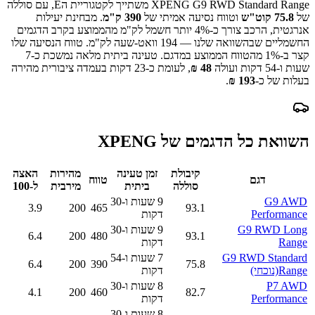
XPENG G9 RWD Standard Range
משתייך לקטגוריית ה
E
, עם סוללה
של
75.8
קוט"ש
וטווח נסיעה אמיתי של
390
ק"מ
.
מבחינת יעילות
אנרגטית, הרכב צורך כ-
4
% יותר חשמל לק"מ מהממוצע בקרב הדגמים
החשמליים שבהשוואה שלנו —
194
וואט-שעה לק"מ.
טווח הנסיעה שלו
קצר ב-
% מהטווח הממוצע במדגם.
1
טעינה ביתית מלאה נמשכת כ-
7
שעות ו-54 דקות
ועולה
48
₪
, לעומת כ-
23
דקות בעמדה ציבורית מהירה
בעלות של כ-
193
₪
.
השוואת כל הדגמים של
XPENG
קיבולת
זמן טעינה
מהירות
האצה
דגם
טווח
סוללה
ביתית
מירבית
ל-100
G9 AWD
9 שעות ו-30
3.9
200
465
93.1
Performance
דקות
G9 RWD Long
9 שעות ו-30
6.4
200
480
93.1
Range
דקות
G9 RWD Standard
7 שעות ו-54
6.4
200
390
75.8
Range
(נוכחי)
דקות
P7 AWD
8 שעות ו-30
4.1
200
460
82.7
Performance
דקות
8 שעות ו-30