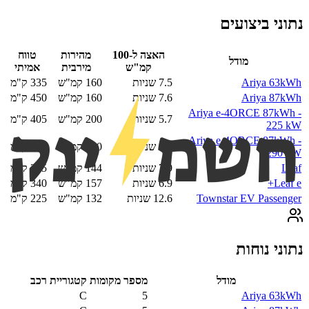
נתוני ביצועים
האצה ל-100
מהירות
טווח
מודל
קמ"ש
מירבית
אמיתי
Ariya 63kWh
7.5
שניות
160
קמ"ש
335
ק"מ
Ariya 87kWh
7.6
שניות
160
קמ"ש
450
ק"מ
Ariya e-4ORCE 87kWh -
5.7
שניות
200
קמ"ש
405
ק"מ
225 kW
Ariya e-4ORCE 87kWh -
5.1
שניות
200
קמ"ש
405
ק"מ
290 kW
Leaf
7.9
שניות
144
קמ"ש
235
ק"מ
Leaf e+
6.9
שניות
157
קמ"ש
340
ק"מ
Townstar EV Passenger
12.6
שניות
132
קמ"ש
225
ק"מ
נתוני נוחות
מודל
מספר מקומות
קטגוריית רכב
C
5
Ariya 63kWh