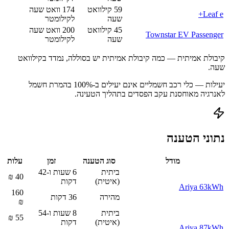
59
קילוואט
174
וואט שעה
Leaf e+
שעה
לקילומטר
45
קילוואט
200
וואט שעה
Townstar EV Passenger
שעה
לקילומטר
קיבולת אמיתית — כמה קיבולת אמיתית יש בסוללה, נמדד בקילוואט
שעה.
יעילות — כלי רכב חשמליים אינם יעילים ב-100% בהמרת חשמל
לאנרגיה מאוחסנת עקב הפסדים בתהליך הטעינה.
נתוני הטענה
מודל
סוג הטענה
זמן
עלות
ביתית
6 שעות ו-42
₪
40
(איטית)
דקות
Ariya 63kWh
160
מהירה
36
דקות
₪
ביתית
8 שעות ו-54
₪
55
(איטית)
דקות
Ariya 87kWh