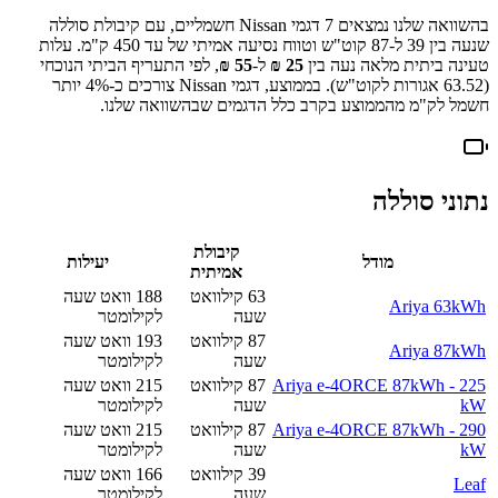
בהשוואה שלנו נמצאים
7
דגמי
Nissan
חשמליים
, עם קיבולת סוללה
שנעה בין
39
ל-
87
קוט"ש וטווח נסיעה אמיתי של עד
450
ק"מ. עלות
טעינה ביתית מלאה נעה בין
25
₪
ל-
55
₪
, לפי התעריף הביתי הנוכחי
(
63.52
אגורות לקוט"ש).
בממוצע, דגמי
Nissan
צורכים כ-
4
% יותר
חשמל לק"מ מהממוצע בקרב כלל הדגמים שבהשוואה שלנו.
נתוני סוללה
קיבולת
מודל
יעילות
אמיתית
63
קילוואט
188
וואט שעה
Ariya 63kWh
שעה
לקילומטר
87
קילוואט
193
וואט שעה
Ariya 87kWh
שעה
לקילומטר
Ariya e-4ORCE 87kWh - 225
87
קילוואט
215
וואט שעה
kW
שעה
לקילומטר
Ariya e-4ORCE 87kWh - 290
87
קילוואט
215
וואט שעה
kW
שעה
לקילומטר
39
קילוואט
166
וואט שעה
Leaf
שעה
לקילומטר