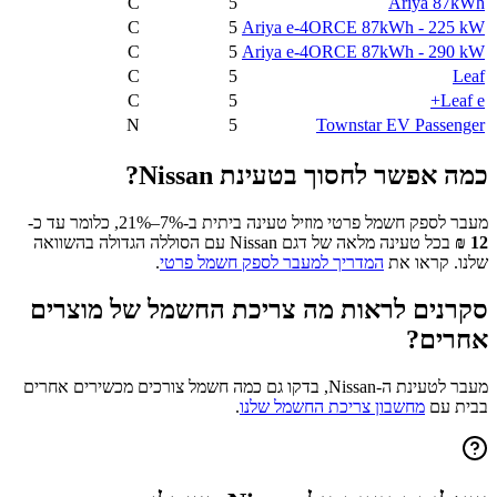
C
5
Ariya 87kWh
C
5
Ariya e-4ORCE 87kWh - 225 kW
C
5
Ariya e-4ORCE 87kWh - 290 kW
C
5
Leaf
C
5
Leaf e+
N
5
Townstar EV Passenger
כמה אפשר לחסוך בטעינת
Nissan
?
מעבר לספק חשמל פרטי מוזיל טעינה ביתית ב-7%–21%, כלומר עד כ-
12
₪
בכל טעינה מלאה של דגם
Nissan
עם הסוללה הגדולה בהשוואה
שלנו. קראו את
המדריך למעבר לספק חשמל פרטי
.
סקרנים לראות מה צריכת החשמל של מוצרים
אחרים?
מעבר לטעינת ה-
Nissan
, בדקו גם כמה חשמל צורכים מכשירים אחרים
בבית עם
מחשבון צריכת החשמל שלנו
.