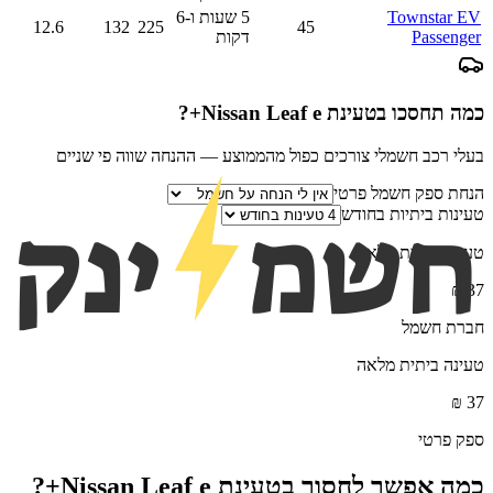
Townstar EV
5 שעות ו-6
12.6
132
225
45
Passenger
דקות
כמה תחסכו בטעינת
Nissan Leaf e+
?
בעלי רכב חשמלי צורכים כפול מהממוצע — ההנחה שווה פי שניים
הנחת ספק חשמל פרטי
טעינות ביתיות בחודש
טעינה ביתית מלאה
₪
37
חברת חשמל
טעינה ביתית מלאה
₪
37
ספק פרטי
כמה אפשר לחסוך בטעינת
Nissan Leaf e+
?