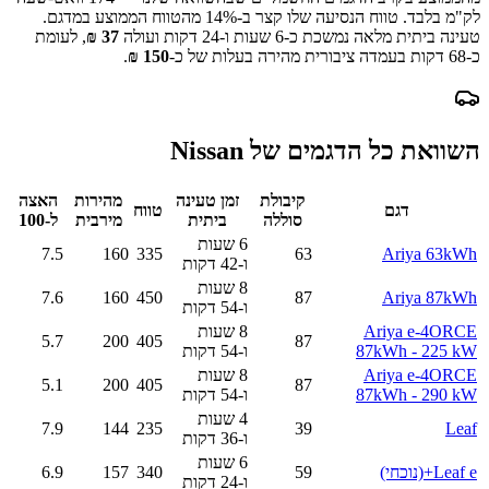
לק"מ בלבד.
טווח הנסיעה שלו קצר ב-
% מהטווח הממוצע במדגם.
14
טעינה ביתית מלאה נמשכת כ-
6 שעות ו-24 דקות
ועולה
37
₪
, לעומת
כ-
68
דקות בעמדה ציבורית מהירה בעלות של כ-
150
₪
.
השוואת כל הדגמים של
Nissan
קיבולת
זמן טעינה
מהירות
האצה
דגם
טווח
סוללה
ביתית
מירבית
ל-100
6 שעות
7.5
160
335
63
Ariya 63kWh
ו-42 דקות
8 שעות
7.6
160
450
87
Ariya 87kWh
ו-54 דקות
Ariya e-4ORCE
8 שעות
5.7
200
405
87
87kWh - 225 kW
ו-54 דקות
Ariya e-4ORCE
8 שעות
5.1
200
405
87
87kWh - 290 kW
ו-54 דקות
4 שעות
7.9
144
235
39
Leaf
ו-36 דקות
6 שעות
Leaf e+
(נוכחי)
59
340
157
6.9
ו-24 דקות