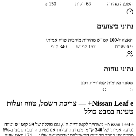
הטענה מהירה
68
דקות
150
₪
נתוני ביצועים
האצה ל-100 קמ"ש
מהירות מירבית
טווח אמיתי
6.9
שניות
157
קמ"ש
340
ק"מ
נתוני נוחות
מספר מקומות
קטגוריית רכב
C
5
Nissan Leaf e+
— צריכת חשמל, טווח ועלות
טעינה במבט כולל
Nissan Leaf e+
משתייך לקטגוריית ה
C
, עם סוללה של
59
קוט"ש
וטווח
נסיעה אמיתי של
340
ק"מ
.
מבחינת יעילות אנרגטית, הרכב חסכוני ב-
%
6
מהממוצע בקרב הדגמים החשמליים שבהשוואה שלנו —
174
וואט-שעה