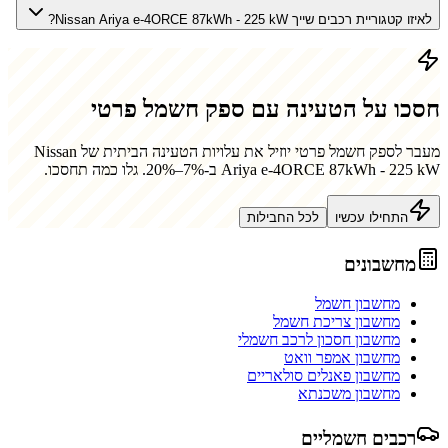
לאיזו קטגוריית רכבים שייך Nissan Ariya e-4ORCE 87kWh - 225 kW?
חסכו על הטעינה עם ספק חשמל פרטי
מעבר לספק חשמל פרטי יוזיל את עלויות הטעינה הביתית של
Nissan
Ariya e-4ORCE 87kWh - 225 kW
ב-7%–20%. גלו כמה תחסכו.
התחילו עכשיו
לכל החבילות
מחשבונים
מחשבון חשמל
מחשבון צריכת חשמל
מחשבון חסכון לרכב חשמלי
מחשבון אמפר וואט
מחשבון פאנלים סולאריים
מחשבון משכנתא
רכבים חשמליים