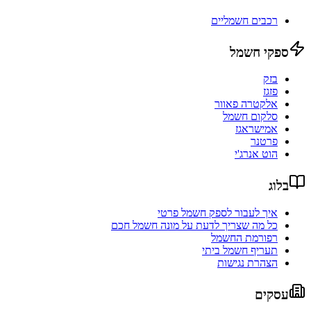
רכבים חשמליים
ספקי חשמל
בזק
פזגז
אלקטרה פאוור
סלקום חשמל
אמישראגז
פרטנר
הוט אנרג'י
בלוג
איך לעבור לספק חשמל פרטי
כל מה שצריך לדעת על מונה חשמל חכם
רפורמת החשמל
תעריף חשמל ביתי
הצהרת נגישות
עסקים