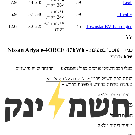
7.9
144
235
39
Leaf
ו-36 דקות
6 שעות
6.9
157
340
59
Leaf e+
ו-24 דקות
5 שעות ו-6
12.6
132
225
45
Townstar EV Passenger
דקות
כמה תחסכו בטעינת
Nissan Ariya e-4ORCE 87kWh -
?
225 kW
בעלי רכב חשמלי צורכים כפול מהממוצע — ההנחה שווה פי שניים
הנחת ספק חשמל פרטי
טעינות ביתיות בחודש
טעינה ביתית מלאה
₪
55
חברת חשמל
טעינה ביתית מלאה