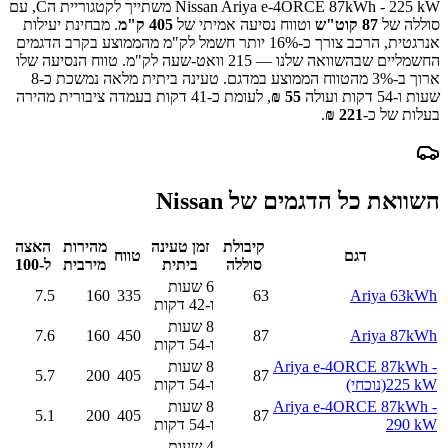
Nissan Ariya e-4ORCE 87kWh - 225 kW
משתייך לקטגוריית ה
C
, עם
סוללה של
87
קוט"ש
וטווח נסיעה אמיתי של
405
ק"מ
.
מבחינת יעילות
אנרגטית, הרכב צורך כ-
16
% יותר חשמל לק"מ מהממוצע בקרב הדגמים
החשמליים שבהשוואה שלנו —
215
וואט-שעה לק"מ.
טווח הנסיעה שלו
ארוך ב-
% מהטווח הממוצע במדגם.
3
טעינה ביתית מלאה נמשכת כ-
8
שעות ו-54 דקות
ועולה
55
₪
, לעומת כ-
41
דקות בעמדה ציבורית מהירה
בעלות של כ-
221
₪
.
השוואת כל הדגמים של
Nissan
קיבולת
זמן טעינה
מהירות
האצה
דגם
טווח
סוללה
ביתית
מירבית
ל-100
6 שעות
7.5
160
335
63
Ariya 63kWh
ו-42 דקות
8 שעות
7.6
160
450
87
Ariya 87kWh
ו-54 דקות
Ariya e-4ORCE 87kWh -
8 שעות
5.7
200
405
87
225 kW
(נוכחי)
ו-54 דקות
Ariya e-4ORCE 87kWh -
8 שעות
5.1
200
405
87
290 kW
ו-54 דקות
4 שעות