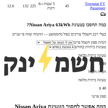
Townstar EV
5 שעות ו-6
12.6
132
225
45
Passenger
דקות
כמה תחסכו בטעינת
Nissan Ariya 63kWh
?
בעלי רכב חשמלי צורכים כפול מהממוצע — ההנחה שווה פי שניים
הנחת ספק חשמל פרטי
טעינות ביתיות בחודש
טעינה ביתית מלאה
₪
40
חברת חשמל
טעינה ביתית מלאה
₪
40
ספק פרטי
כמה אפשר לחסוך בטעינת
Nissan Ariya