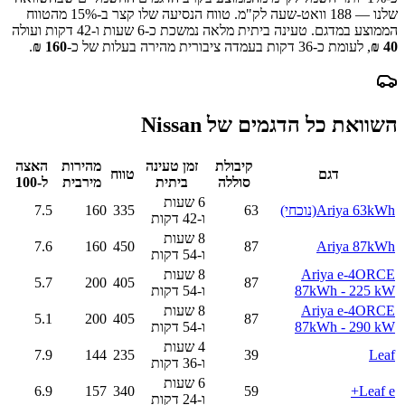
שלנו —
188
וואט-שעה לק"מ.
טווח הנסיעה שלו קצר ב-
15
% מהטווח
הממוצע במדגם.
טעינה ביתית מלאה נמשכת כ-
6 שעות ו-42 דקות
ועולה
40
₪
, לעומת כ-
36
דקות בעמדה ציבורית מהירה בעלות של כ-
160
₪
.
השוואת כל הדגמים של
Nissan
קיבולת
זמן טעינה
מהירות
האצה
דגם
טווח
סוללה
ביתית
מירבית
ל-100
6 שעות
Ariya 63kWh
(נוכחי)
63
335
160
7.5
ו-42 דקות
8 שעות
7.6
160
450
87
Ariya 87kWh
ו-54 דקות
Ariya e-4ORCE
8 שעות
5.7
200
405
87
87kWh - 225 kW
ו-54 דקות
Ariya e-4ORCE
8 שעות
5.1
200
405
87
87kWh - 290 kW
ו-54 דקות
4 שעות
7.9
144
235
39
Leaf
ו-36 דקות
6 שעות
6.9
157
340
59
Leaf e+
ו-24 דקות