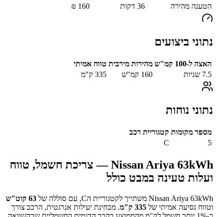
הטענה מהירה
36
דקות
160
₪
נתוני ביצועים
האצה ל-100 קמ"ש
מהירות מירבית
טווח אמיתי
7.5
שניות
160
קמ"ש
335
ק"מ
נתוני נוחות
מספר מקומות
קטגוריית רכב
C
5
Nissan Ariya 63kWh
— צריכת חשמל, טווח
ועלות טעינה במבט כולל
Nissan Ariya 63kWh
משתייך לקטגוריית ה
C
, עם סוללה של
63
קוט"ש
וטווח נסיעה אמיתי של
335
ק"מ
.
מבחינת יעילות אנרגטית, הרכב צורך
כ-
1
% יותר חשמל לק"מ מהממוצע בקרב הדגמים החשמליים שבהשוואה