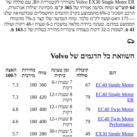
Volvo EX30 Single Motor ER
משתייך לקטגוריית ה
B
, עם סוללה של
64
קוט"ש
וטווח נסיעה אמיתי של
365
ק"מ
.
מבחינת יעילות אנרגטית,
הרכב חסכוני ב-
6
% מהממוצע בקרב הדגמים החשמליים שבהשוואה שלנו
—
175
וואט-שעה לק"מ בלבד.
טווח הנסיעה שלו קצר ב-
7
% מהטווח
הממוצע במדגם.
טעינה ביתית מלאה נמשכת כ-
6 שעות ו-48 דקות
ועולה
41
₪
, לעומת כ-
32
דקות בעמדה ציבורית מהירה בעלות של כ-
163
₪
.
השוואת כל הדגמים של
Volvo
קיבולת
זמן טעינה
מהירות
האצה
דגם
טווח
סוללה
ביתית
מירבית
ל-100
7 שעות ו-6
7.3
180
360
67
EC40 Single Motor
דקות
EC40 Single Motor
8 שעות ו-12
7.3
180
420
79
ER
דקות
8 שעות ו-12
4.8
180
400
79
EC40 Twin Motor
דקות
EC40 Twin Motor
8 שעות ו-12
4.6
180
400
79
Performance
דקות
5 שעות ו-30
5.7
180
280
49
EX30 Single Motor
דקות