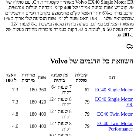
Volvo EX40 Single Motor ER
משתייך לקטגוריית ה
C
, עם סוללה של
79
קוט"ש
וטווח נסיעה אמיתי של
400
ק"מ
.
מבחינת יעילות אנרגטית,
הרכב צורך כ-
6
% יותר חשמל לק"מ מהממוצע בקרב הדגמים החשמליים
שבהשוואה שלנו —
198
וואט-שעה לק"מ.
טווח הנסיעה שלו ארוך ב-
%
1
מהטווח הממוצע במדגם.
טעינה ביתית מלאה נמשכת כ-
8 שעות ו-12
דקות
ועולה
50
₪
, לעומת כ-
32
דקות בעמדה ציבורית מהירה בעלות של
כ-
201
₪
.
השוואת כל הדגמים של
Volvo
קיבולת
זמן טעינה
מהירות
האצה
דגם
טווח
סוללה
ביתית
מירבית
ל-100
7 שעות ו-6
7.3
180
360
67
EC40 Single Motor
דקות
EC40 Single Motor
8 שעות ו-12
7.3
180
420
79
ER
דקות
8 שעות ו-12
4.8
180
400
79
EC40 Twin Motor
דקות
EC40 Twin Motor
8 שעות ו-12
4.6
180
400
79
Performance
דקות
5 שעות ו-30