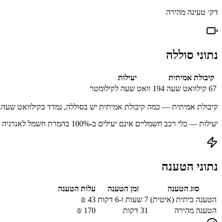
דק׳ טעינה מהירה
נתוני סוללה
קיבולת אמיתית
יעילות
67
קילוואט שעה
194
וואט שעה לקילומטר
קיבולת אמיתית — כמה קיבולת אמיתית יש בסוללה, נמדד בקילוואט שעה.
יעילות — כלי רכב חשמליים אינם יעילים ב-100% בהמרת חשמל לאנרגיה מאוחסנת עקב הפסדים בתהליך הטעינה.
נתוני הטענה
סוג הטענה
זמן הטענה
עלות הטענה
הטענה ביתית (איטית)
7 שעות ו-6 דקות
43
₪
הטענה מהירה
31
דקות
170
₪