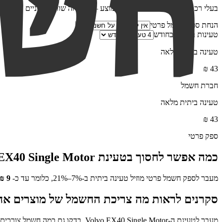
בעלי רכב חשמלי צורכים כפול מהממוצע — ההנחה שווה פי שניים
הנחת ספק חשמל פרטי
טעינות ביתיות בחודש
טעינה ביתית מלאה
₪
43
חברת חשמל
טעינה ביתית מלאה
₪
43
ספק פרטי
כמה אפשר לחסוך בטעינת
EX40 Single Motor
מעבר לספק חשמל פרטי מוזיל טעינה ביתית ב-7%–21%, כלומר עד כ-
9
₪
סקרנים לראות מה צריכת החשמל של מוצרים אח
מעבר לטעינת ה-
Volvo EX40 Single Motor
, בדקו גם כמה חשמל צורכים